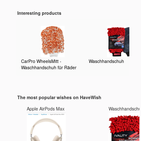
Interesting products
CarPro WheelsMitt -
Waschhandschuh
Waschhandschuh für Räder
und Kunststoffe mit zwei
verschiedenen Seiten für eine
starke und sanfte Reinigung
The most popular wishes on HaveWish
Apple AirPods Max
Waschhandsch