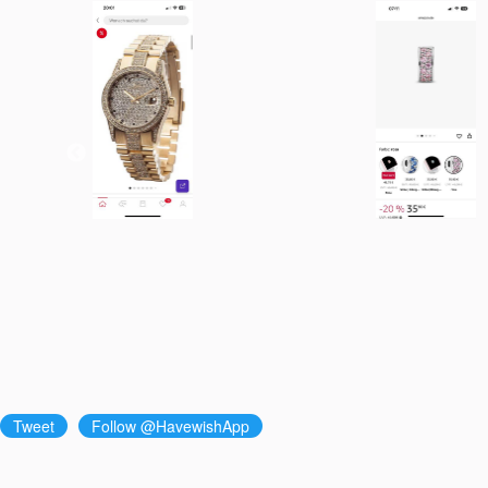
Tweet
Follow @HavewishApp