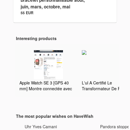
bracelet personnalisable aout,
juin, mars, octobre, mai
55 EUR
Interesting products
Apple Watch SE 3 [GPS 40
L'ul A Certifié Le
mm] Montre connectée avec
Transformateur De Puiss
boîtier Lumière stellaire et
50Hz Fiable Triphasé De
Bracelet Sport Lumière
Transformateur D'isoleme
stellaire. Moniteur
Personnalisable
activité/Sommeil/fréquence
The most popular wishes on HaveWish
Cardiaque, écran Toujours
activé : Amazon.fr: Autres
Uhr Yves Camani
Pandora stoppe