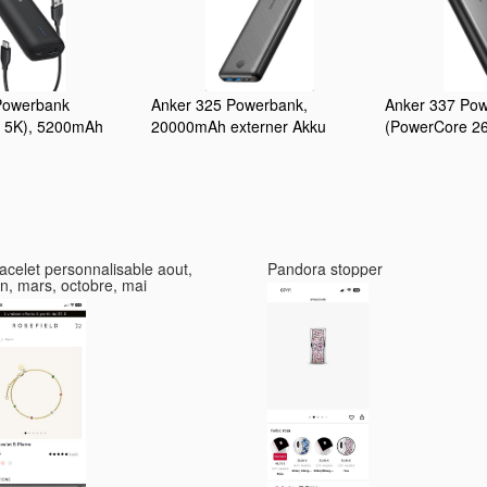
Powerbank
Anker 325 Powerbank,
Anker 337 Po
 5K), 5200mAh
20000mAh externer Akku
(PowerCore 2
ku, Geeignet für
PowerIQ Technologie USB-C
Power Bank Ex
en 12 und 13,
Port, enorme Energiedichte,
Dual Input Lad
l, LG und mehr
kompatibel mit iPhone,
Wiederaufladb
eil)
Samsung Galaxy, iPad und
für iPhone 16/
mehr
8/7, iPad, Sa
und mehr
acelet personnalisable aout,
Pandora stopper
in, mars, octobre, mai