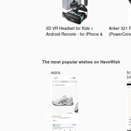
3D VR Headset for Kids +
Anker 321 
Android Remote - for iPhone &
(PowerCore
Android Phones | with 3D VR
externer Ak
Videos & Apps Links | Virtual
iPhone Seri
Reality Goggles Set for
Google Pixe
Beginners
(Ohne Netzt
The most popular wishes on HaveWish
asics
br
ju