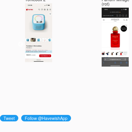
(rot)
Tweet
Follow @HavewishApp