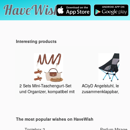
Interesting products
2 Sets Mini-Taschengurt-Set
ACiyD Angelstuhl, leicht,
und Organizer, kompatibel mit
zusammenklappbar,
Longchamp, faltbare
Reisestuhl, faltbar, Strand
Tragetaschen-Organizer-
Ultraleicht, tragbar,
Einsatz, stanzfrei, verstellbarer
zusammenklappbar,
Schnallenriemen, mehrere
Campingstuhl
The most popular wishes on HaveWish
Taschen, Filz-Handtaschen-
Organizer (1,2
Toniebox 2
Parfum Mirage 