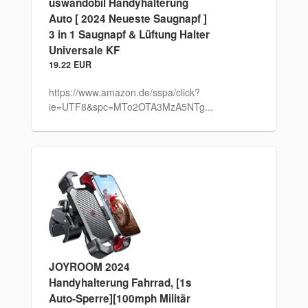
uswandobil Handyhalterung
Auto [ 2024 Neueste Saugnapf ]
3 in 1 Saugnapf & Lüftung Halter
Universale KF
19.22 EUR
https://www.amazon.de/sspa/click?
ie=UTF8&spc=MTo2OTA3MzA5NTg...
JOYROOM 2024
Handyhalterung Fahrrad, [1s
Auto-Sperre][100mph Militär