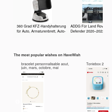
360 Grad KFZ-Handyhalterung
ADDG Für Land Rover
für Auto, Armaturenbrett, Auto-
Defender 2020–2022, Aut
Fenster und Lüftungsschlitz,
Armaturenbrett Metall-
universelle KFZ-
Aufbewahrungsrahmen
Handyhalterung
multifunktionaler mit
Handyhalterung Auto Zub
The most popular wishes on HaveWish
bracelet personnalisable aout,
Toniebox 2
3 :
juin, mars, octobre, mai