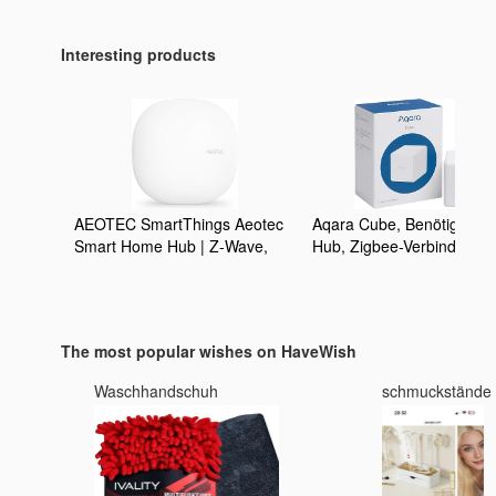
Interesting products
AEOTEC SmartThings Aeotec
Aqara Cube, Benötigt Aqa
Smart Home Hub | Z-Wave,
Hub, Zigbee-Verbindung, 
Zigbee, WLAN |
Anpassbare Gesten zur
Sprachsteuerung mit Alexa und
Steuerung Ihrer Smart H
Google | Hausautomation |
Geräte, 2 Jahre Autonomi
matter kompatibel | GP-
Funktioniert mit IFTTT
The most popular wishes on HaveWish
AEOHUBV3EU
Waschhandschuh
schmuckstände