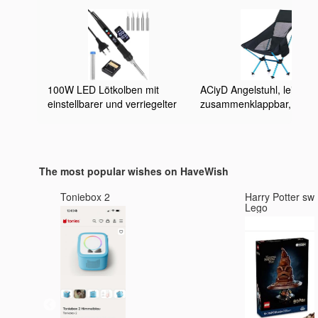
100W LED Lötkolben mit
ACiyD Angelstuhl, leicht,
einstellbarer und verriegelter
zusammenklappbar,
Temperatur 180℃-500℃,
Reisestuhl, faltbar, Strand
ON/OFF, Ständer, 10g Dräht, 5
Ultraleicht, tragbar,
Spitz, Lötset für elektrische
zusammenklappbar,
Arbeiten und Hausgebrauch
Campingstuhl
The most popular wishes on HaveWish
Toniebox 2
Harry Potter sw
Lego