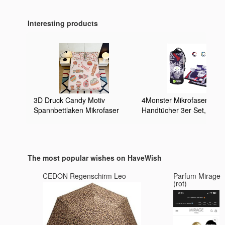
Interesting products
3D Druck Candy Motiv
4Monster Mikrofaser
Spannbettlaken Mikrofaser
Handtücher 3er Set,
Tiefes Eck Antirutsch
Schnelltroknendes
Schlafzimmer Bettwäsche
Sporthandtuch Ultra Leich
Candy Mattress Fitted Cover
Saugfähiges Reisehandtu
Waschbar 90x200x25cm
Strandtuch Fitness Handt
The most popular wishes on HaveWish
für Reise Sport Camping
Fitness Sauna
CEDON Regenschirm Leo
Parfum Mirage 
(rot)