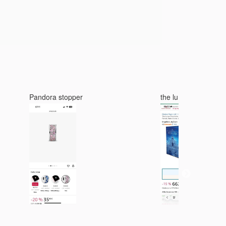
Pandora stopper
the lunar cronicles 