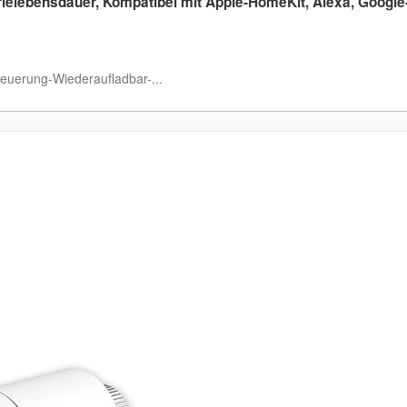
rielebensdauer, Kompatibel mit Apple-HomeKit, Alexa, Google
euerung-Wiederaufladbar-...