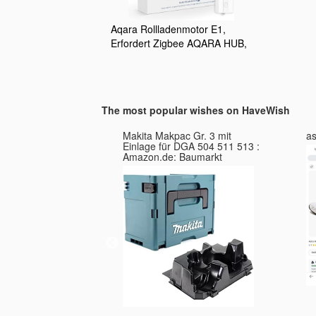
Aqara Rollladenmotor E1,
Erfordert Zigbee AQARA HUB,
mit Zeitplan und
Sprachsteuerung,
Wiederaufladbar mit Langer
Batterielebensdauer,
The most popular wishes on HaveWish
Kompatibel mit Apple-HomeKit,
Alexa, Google-Assistant und
sword and hat,
Makita Makpac Gr. 3 mit
as
IFTTT
Einlage für DGA 504 511 513 :
Amazon.de: Baumarkt