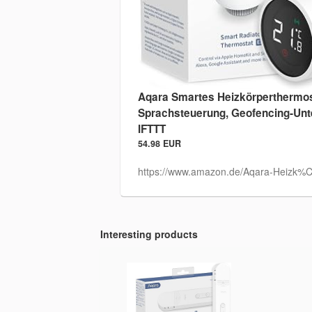
Aqara Smartes Heizkörperthermosta
Sprachsteuerung, Geofencing-Unte
IFTTT
54.98 EUR
https://www.amazon.de/Aqara-Heizk%C
Interesting products