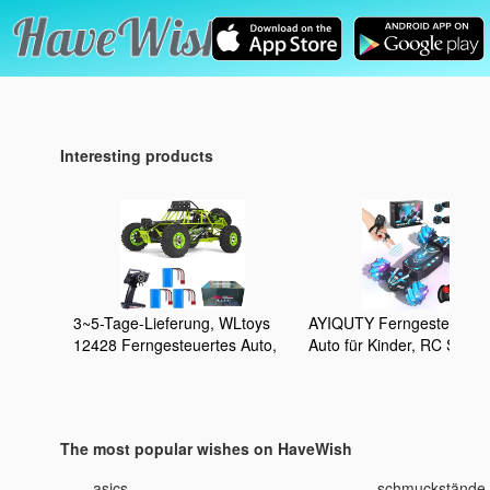
Interesting products
3~5-Tage-Lieferung, WLtoys
AYIQUTY Ferngesteuerte
12428 Ferngesteuertes Auto,
Auto für Kinder, RC Stunt
Maßstab 1:12 RC
mit Licht und Sprühen, 4
Geländewagen 4WD 50KM/H
2,4 GHz Geländewagen
Hohe Geschwindigkeit Offroad
Ferngesteuert mit
Drift Car (3 Batterien)
Handsteuerung 360° Dre
The most popular wishes on HaveWish
Crawler Fahrzeug Gesch
für Kinder
asics
schmuckstände