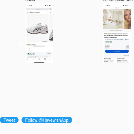
Tweet
Follow @HavewishApp