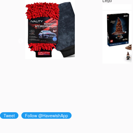
Lego
Tweet
Follow @HavewishApp