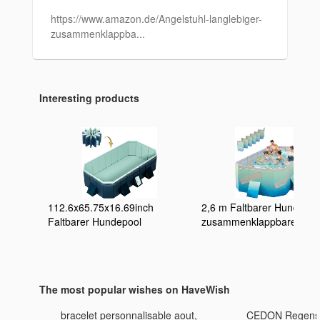
https://www.amazon.de/Angelstuhl-langlebiger-
zusammenklappba...
Interesting products
112.6x65.75x16.69inch
2,6 m Faltbarer Hundepoo
Faltbarer Hundepool
zusammenklappbarer
Zusammenklappbarer
aufblasbarer Pool für Kind
Hundeschwimmbad
und Erwachsene, tragbar
Badewanne Kinderpool
Kinderpool, PVC-Badewan
Tragbare Badewanne für
Außenpool für große klei
The most popular wishes on HaveWish
Haustiere
Hunde 3m
Haustierplanschbecken für
bracelet personnalisable aout,
CEDON Regensc