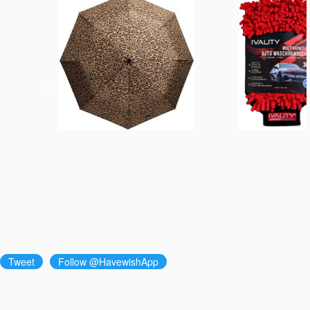
Tweet
Follow @HavewishApp