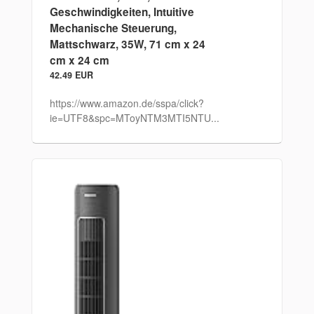
Geschwindigkeiten, Intuitive
Mechanische Steuerung,
Mattschwarz, 35W, 71 cm x 24
cm x 24 cm
42.49 EUR
https://www.amazon.de/sspa/click?
ie=UTF8&spc=MToyNTM3MTI5NTU...