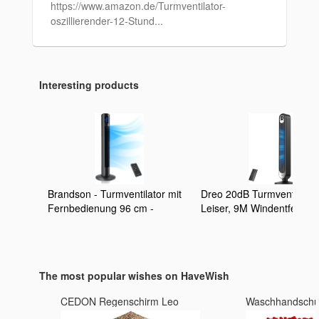
https://www.amazon.de/Turmventilator-
oszillierender-12-Stund...
Interesting products
Brandson - Turmventilator mit
Dreo 20dB Turmventilator
Fernbedienung 96 cm -
Leiser, 9M Windentfernun
Preisträger 2025 - mobiler
Ventilator mit Kühlung
Lüfter leise - Standventilator
Fernbedienung, 6
mit Oszilation - 3
Geschwindigkeitstufen 4 
Geschwindigkeiten 3 Lüftungs-
90° Oszillierender Stand
The most popular wishes on HaveWish
Modi Timer - Ventilator mit GS -
Ventilatoren für Schlafzim
Cool Grey
Tower Fan mit 12H Timer
CEDON Regenschirm Leo
Waschhandsch