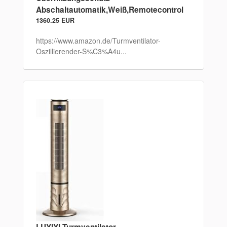
Abschaltautomatik,Weiß,Remotecontrol
1360.25 EUR
https://www.amazon.de/Turmventilator-
Oszillierender-S%C3%A4u...
LUYIYI Turmventilator,