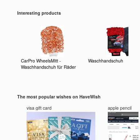
Interesting products
CarPro WheelsMitt -
Waschhandschuh
Waschhandschuh für Räder
und Kunststoffe mit zwei
verschiedenen Seiten für eine
starke und sanfte Reinigung
The most popular wishes on HaveWish
visa gift card
apple pencil