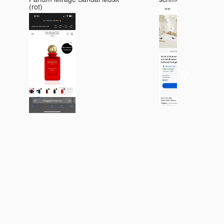
IFTTT
(rot)