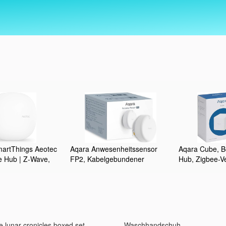
rtThings Aeotec
Aqara Anwesenheitssensor
Aqara Cube, B
 Hub | Z-Wave,
FP2, Kabelgebundener
Hub, Zigbee-V
AN |
mmWave Radar-
Anpassbare Ge
rung mit Alexa und
Anwesenheitssensor,
Steuerung Ihr
usautomation |
Zonenpositionierung,
Geräte, 2 Jah
atibel | GP-
Mehrpersonen- und
Funktioniert m
EU
Sturzerkennung, Unterstützt
HomeKit, Alexa, Google Home
e lunar cronicles boxed set
Waschhandschuh