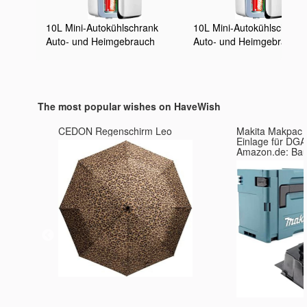
10L Mini-Autokühlschrank
10L Mini-Autokühlschrank
Auto- und Heimgebrauch
Auto- und Heimgebrauch
Tragbarer Kühler und Wärmer
Tragbarer Kühler und Wä
Mini-Kühlschrank mit
Mini-Kühlschrank mit
Gefrierfach zum Fahren,
Gefrierfach zum Fahren,
Reisen, Angeln
Reisen, Angeln Für Autos
The most popular wishes on HaveWish
Lastwagen
CEDON Regenschirm Leo
Makita Makpac G
Einlage für DGA
Amazon.de: Ba