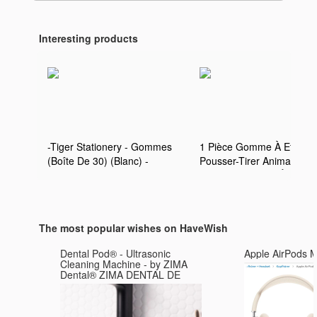
Interesting products
-Tiger Stationery - Gommes
1 Pièce Gomme À Effacer
(Boîte De 30) (Blanc) -
Pousser-Tirer Animal Mig
UTSG14708
Fournitures Pour Étudiant
Papeterie Scolaire, Gom
Crayon, Fournitures De
Papeterie, Cadeau
The most popular wishes on HaveWish
Dental Pod® - Ultrasonic
Apple AirPods 
Cleaning Machine - by ZIMA
Dental® ZIMA DENTAL DE