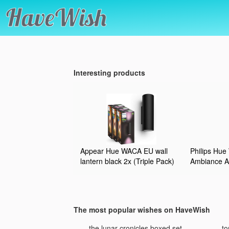
Interesting products
Appear Hue WACA EU wall
Philips Hue
lantern black 2x (Triple Pack)
Ambiance A
Wandleuchte
dimmbare W
Hue Lichtsy
Farben, sma
The most popular wishes on HaveWish
über Sprach
schwarz
c Gr. 3 mit
the lunar cronicles boxed set
to