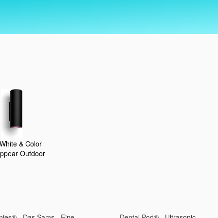
 White & Color
ppear Outdoor
 (1.180 lm),
andlampe für das
stem mit 16 Mio.
rte Lichtsteuerung
e oder App,
nies® - Das Sams - Eine
Dental Pod® - Ultrasonic