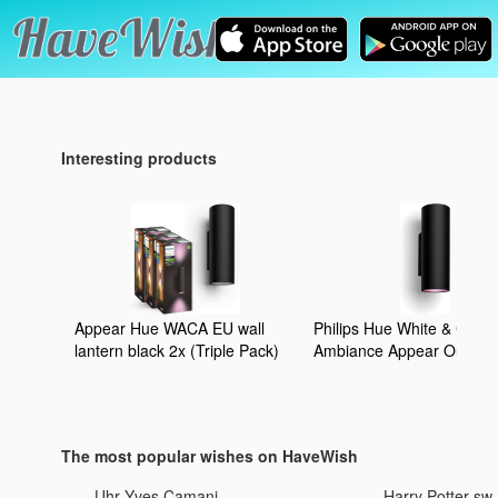
Interesting products
Appear Hue WACA EU wall
Philips Hue White & Color
lantern black 2x (Triple Pack)
Ambiance Appear Outdoo
Wandleuchte (1.180 lm),
dimmbare Wandlampe für
Hue Lichtsystem mit 16 M
Farben, smarte Lichtsteu
The most popular wishes on HaveWish
über Sprache oder App,
schwarz
Uhr Yves Camani
Harry Potter sw