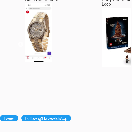
Lego
Tweet
Follow @HavewishApp