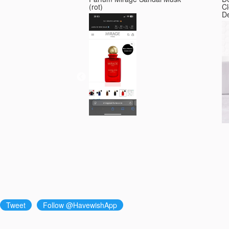
(rot)
C
Tweet
Follow @HavewishApp