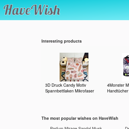
Interesting products
3D Druck Candy Motiv
4Monster Mi
Spannbettlaken Mikrofaser
Handtücher 
Tiefes Eck Antirutsch
Schnelltrok
Schlafzimmer Bettwäsche
Sporthandtu
Candy Mattress Fitted Cover
Saugfähige
Waschbar 90x200x25cm
Strandtuch 
The most popular wishes on HaveWish
für Reise S
Fitness Sa
Parfum Mirage Sandal Musk
De