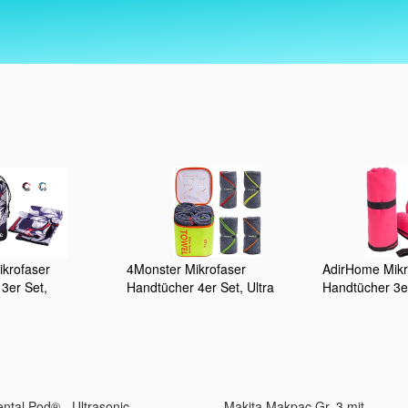
krofaser
4Monster Mikrofaser
AdirHome Mikr
3er Set,
Handtücher 4er Set, Ultra
Handtücher 3e
nendes
Saugfähige Leichte
Schnelltrokne
ch Ultra Leicht,
Schnelltrocknende
Sporthandtuch 
s Reisehandtuch
Reisehandtücher
Saugfähiges R
Fitness Handtuch
Sporthandtücher
Strandtuch Fi
port Camping
für Reise Spo
una
Fitness Sauna
ntal Pod® - Ultrasonic
Makita Makpac Gr. 3 mit