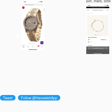
juin, mars, octo
Tweet
Follow @HavewishApp