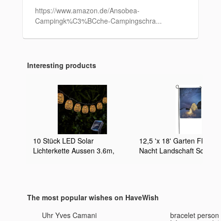
https://www.amazon.de/Ansobea-
Campingk%C3%BCche-Campingschra...
Interesting products
10 Stück LED Solar
12,5 'x 18' Garten Flagge
Lichterkette Aussen 3.6m,
Nacht Landschaft Schnee 
Solar Lampions Außen
Licht Extreme Haus Winter
Wetterfest IP44 Wasserdicht
den Bergen Sky Stars Ho
Lichterkette Außen Solar,
Outdoor Dekor Doppelseit
Papierseil Solar Lichterkette
wasserdichte Yard Flags
The most popular wishes on HaveWish
Outdoor Solarleuchten Für
Banner für Party
Außen Garten Balkon
Uhr Yves Camani
bracelet personn