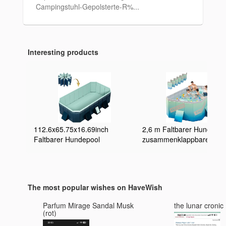
Campingstuhl-Gepolsterte-R%...
Interesting products
112.6x65.75x16.69inch
2,6 m Faltbarer Hundepoo
Faltbarer Hundepool
zusammenklappbarer
Zusammenklappbarer
aufblasbarer Pool für Kind
Hundeschwimmbad
und Erwachsene, tragbar
Badewanne Kinderpool
Kinderpool, PVC-Badewan
Tragbare Badewanne für
Außenpool für große klei
The most popular wishes on HaveWish
Haustiere
Hunde 3m
Haustierplanschbecken für
Parfum Mirage Sandal Musk
the lunar cronic
drinnen und draußen
(rot)