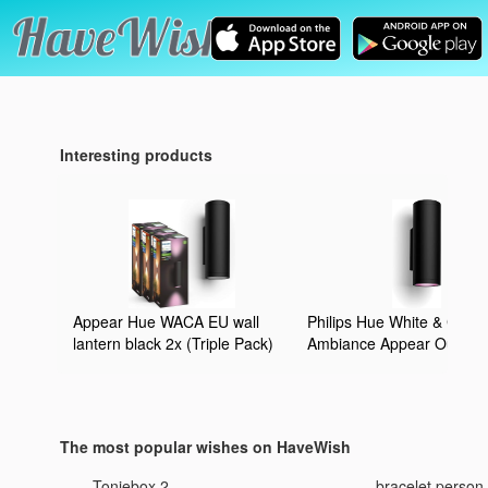
Interesting products
Appear Hue WACA EU wall
Philips Hue White & Color
lantern black 2x (Triple Pack)
Ambiance Appear Outdoo
Wandleuchte (1.180 lm),
dimmbare Wandlampe für
Hue Lichtsystem mit 16 M
Farben, smarte Lichtsteu
The most popular wishes on HaveWish
über Sprache oder App,
schwarz
Toniebox 2
bracelet personn