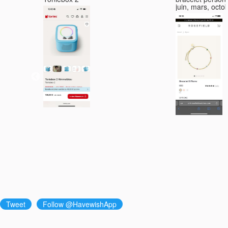
juin, mars, octo
Tweet
Follow @HavewishApp