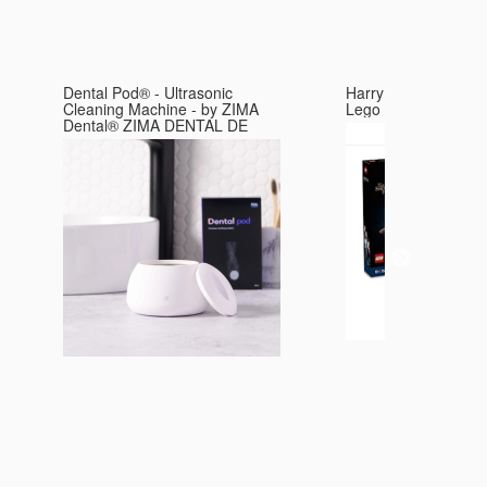
Dental Pod® - Ultrasonic
Harry Potter sword 
Cleaning Machine - by ZIMA
Lego
Dental® ZIMA DENTAL DE