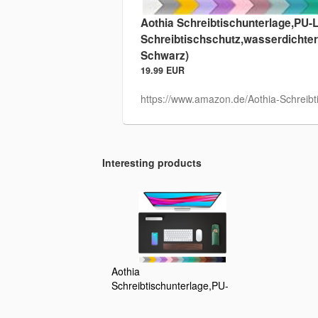
Aothia Schreibtischunterlage,PU-
Schreibtischschutz,wasserdichter
Schwarz)
19.99 EUR
https://www.amazon.de/Aothia-Schreibt
Interesting products
Aothia
Schreibtischunterlage,PU-
Leder-
Schreibtischmatte,Mauspad,Rutschfester