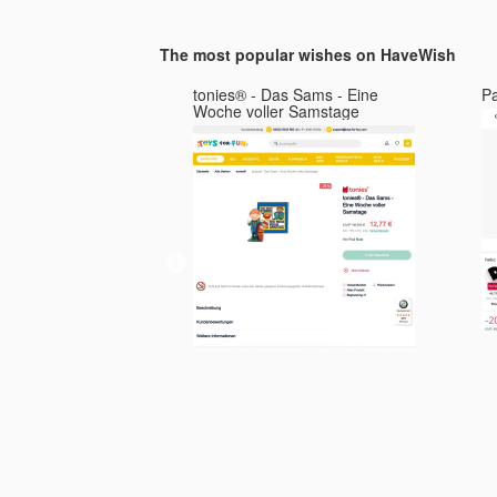
Schreibtischschutz,wasserdichter
Schreibtisch-Schreibblock für
The most popular wishes on HaveWish
Büro und Zuhause(91cm x
43cm, Schwarz)
nschirm Leo
tonies® - Das Sams - Eine
P
Woche voller Samstage