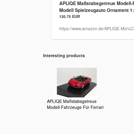
APLIQE Maßstabsgetreue Modell-Fa
Modell Spielzeugauto Ornament 1
120.75 EUR
https://www.amazon.de/APLIQE-Ma%C3
Interesting products
APLIQE Maßstabsgetreue
Modell-Fahrzeuge Für Ferrari
458 Spider Hot Wheels Fine
Edition Ferrari Modell
Spielzeugauto Ornament 1:43
Anspruchsvolle