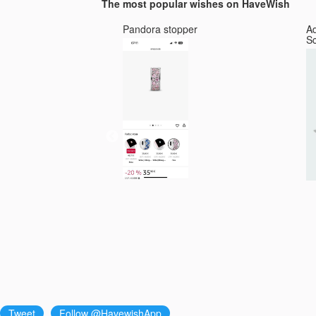
The most popular wishes on HaveWish
Geschenkauswahl (Farbe :
Rot)
ge Sandal Musk
Pandora stopper
A
S
Tweet
Follow @HavewishApp