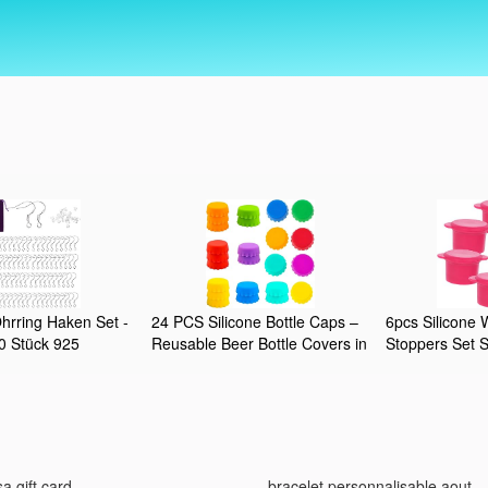
hrring Haken Set -
24 PCS Silicone Bottle Caps –
6pcs Silicone 
 Stück 925
Reusable Beer Bottle Covers in
Stoppers Set 
lber Ohrhaken, 100
12 Colors | Soft Rubber Seals
Wine Caps for 
parent Ohrring
for Home Brewing, Soda, Wine,
round Candy Co
 Schmucktasche -
and Kitchen Use | Airtight Drink
Red Suitable 
hänger
Stoppers
Beverage
stellung
sa gift card
bracelet personnalisable aout,