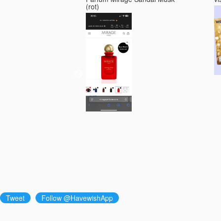
(rot)
Tweet
Follow @HavewishApp