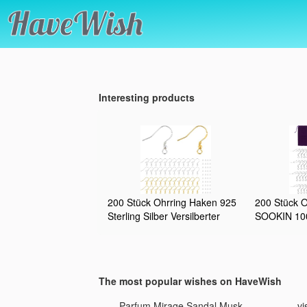
Interesting products
200 Stück Ohrring Haken 925
200 Stück O
Sterling Silber Versilberter
SOOKIN 100
Ohrhaken Hypoallergene
Sterling Si
ohrringe selbst machen mit
Stück Trans
Durchsichtigen Gummi
Stopper mit
Ohrstopper für DIY Ohrhänger
für DIY Ohr
The most popular wishes on HaveWish
Schmuckherstellung Ohring
Schmuckher
Zubehör
nschirm Leo
Parfum Mirage Sandal Musk
vi