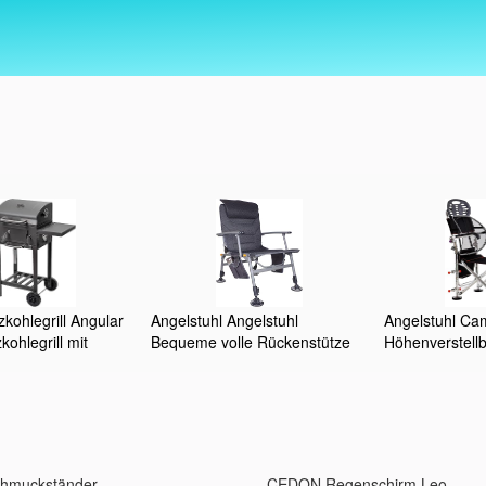
kohlegrill Angular
Angelstuhl Angelstuhl
Angelstuhl Ca
kohlegrill mit
Bequeme volle Rückenstütze
Höhenverstell
tellbarer
Verstellbarer Angelsessel
Angelsessel m
 & Thermometer I
Tragbarer Regiestuhl (Color :
Tragbarer Regi
für ein gelungenes
Black, Size : Free Size)
Black, Size : F
chmuckständer
CEDON Regenschirm Leo