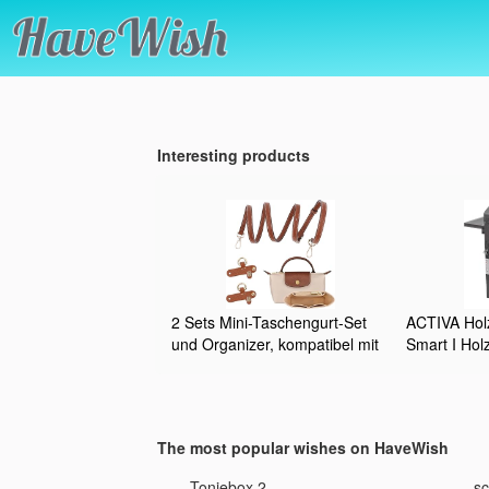
Interesting products
2 Sets Mini-Taschengurt-Set
ACTIVA Holz
und Organizer, kompatibel mit
Smart I Holz
Longchamp, faltbare
Deckel, vers
Tragetaschen-Organizer-
Kohlewanne
Einsatz, stanzfrei, verstellbarer
Grillwagen 
Schnallenriemen, mehrere
Barbecue
The most popular wishes on HaveWish
Taschen, Filz-Handtaschen-
Organizer (1,2
d CourtBase 00S
Toniebox 2
s