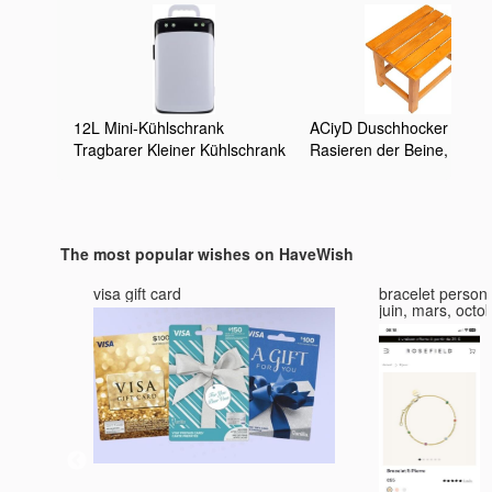
12L Mini-Kühlschrank
ACiyD Duschhocker zum
Tragbarer Kleiner Kühlschrank
Rasieren der Beine, Holz-
Mit Temperaturregelung
Wohnzimmer-
Elektrischer Reefer Mit Kühl-
Schuhwechselhocker, Klei
Und Wärmefunktion Auto-
wasserdichter Duschsitz,
Kühlschrank Für Reisen, Auto,
bequemer, sicherer
The most popular wishes on HaveWish
Schlafzimmer, Büro AC + DC-
Badezimmerhocker, Spa-
Kompatibilität(N
Sauna-Fußstütze, Fußhoc
et
visa gift card
bracelet personn
juin, mars, octo