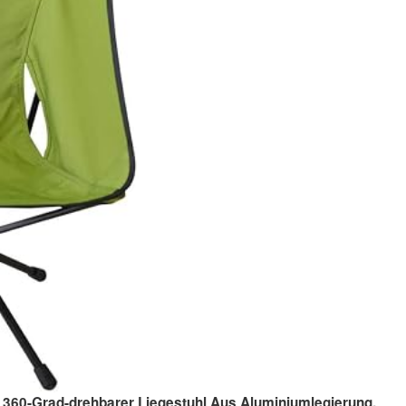
, 360-Grad-drehbarer Liegestuhl Aus Aluminiumlegierung,