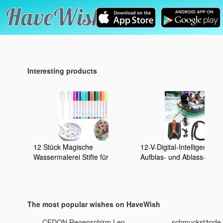
Interesting products
12 Stück Magische
12-V-Digital-Intelligente
Wassermalerei Stifte für
Aufblas- und Ablass-
Schwimmende Zeichnungen
Zweizweck-Hochdruck-tra
mit 2 Löffel, Kiddies Create
aufblasbare vertikale Pad
Magische Stifte - im Wasser
Board-Luftpumpe mit 6
Malen, Water Art Magische
Bootstrampolinen,
The most popular wishes on HaveWish
Wasser-marker Für Kinder
aufblasbaren Zelten
Doodle Dip Aqua Tattoo
CEDON Regenschirm Leo
schmuckstände