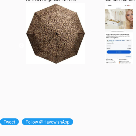
Tweet
Follow @HavewishApp