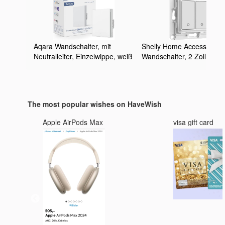
Aqara Wandschalter, mit
Shelly Home Accessories
Neutralleiter, Einzelwippe, weiß
Wandschalter, 2 Zoll,
WANDTASTER 2-FACH W
(Artikel kann variieren)
The most popular wishes on HaveWish
ut,
Apple AirPods Max
visa gift card