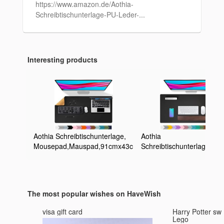
https://www.amazon.de/Aothia-
Schreibtischunterlage-PU-Leder-...
Interesting products
Aothia Schreibtischunterlage,
Aothia
Mousepad,Mauspad,91cmx43cm,doppelseitige
Schreibtischunterlage,PU-
Schreibtischmatte aus
Leder-
Naturkork und PU-
Schreibtischmatte,Mauspa
Leder,rutschfeste wasserdichte
Schreibtischschutz,wasser
Ledertischmatte für Büro und
Schreibtisch-Schreibblock 
The most popular wishes on HaveWish
Zuhause(schwarz)
Büro und Zuhause(91cm 
43cm, Schwarz)
visa gift card
Harry Potter sw
Lego