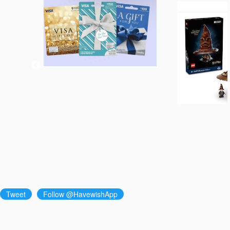
Tweet
Follow @HavewishApp