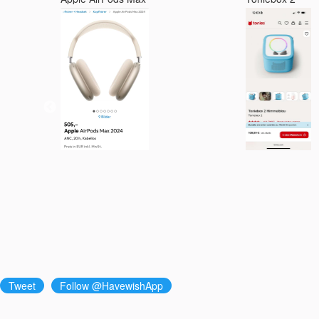
Tweet
Follow @HavewishApp