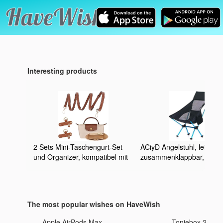
Interesting products
2 Sets Mini-Taschengurt-Set
ACiyD Angelstuhl, leicht,
und Organizer, kompatibel mit
zusammenklappbar,
Longchamp, faltbare
Reisestuhl, faltbar, Strand
Tragetaschen-Organizer-
Ultraleicht, tragbar,
Einsatz, stanzfrei, verstellbarer
zusammenklappbar,
Schnallenriemen, mehrere
Campingstuhl
The most popular wishes on HaveWish
Taschen, Filz-Handtaschen-
Organizer (1,2
Apple AirPods Max
Toniebox 2