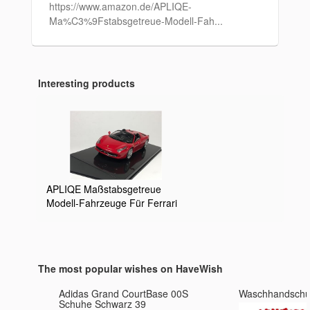
https://www.amazon.de/APLIQE-
Ma%C3%9Fstabsgetreue-Modell-Fah...
Interesting products
APLIQE Maßstabsgetreue
Modell-Fahrzeuge Für Ferrari
458 Spider Hot Wheels Fine
Edition Ferrari Modell
Spielzeugauto Ornament 1:43
Anspruchsvolle
The most popular wishes on HaveWish
Geschenkauswahl (Farbe :
Rot)
et
Adidas Grand CourtBase 00S
Waschhandsch
Schuhe Schwarz 39