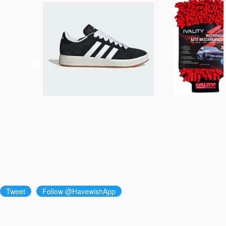
Tweet
Follow @HavewishApp