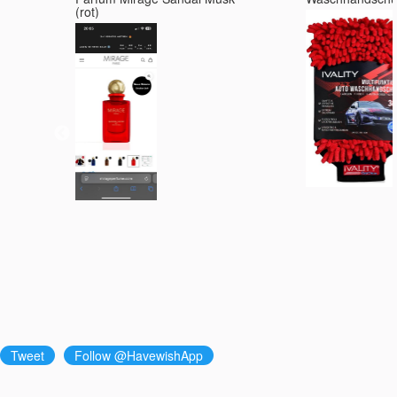
(rot)
Tweet
Follow @HavewishApp