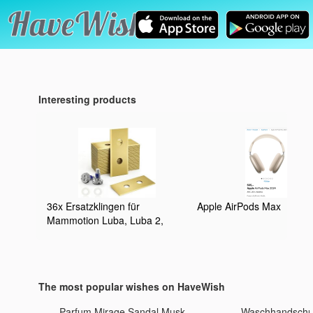
Interesting products
36x Ersatzklingen für
Apple AirPods Max
Mammotion Luba, Luba 2,
Luba 3, Yuka, Luba Mini &
Yuka Mini, 0,9 mm
titanbeschichtete
Edelstahlklingen mit
The most popular wishes on HaveWish
Schrauben, Unterlegscheiben,
Aufbewahrungsbox
Parfum Mirage Sandal Musk
Waschhandsch