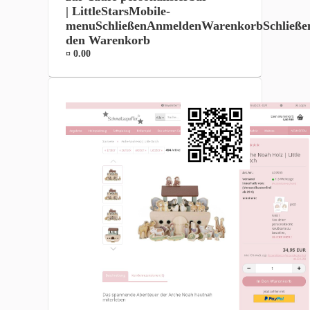
| LittleStarsMobile-
menuSchließenAnmeldenWarenkorbSchließe
den Warenkorb
¤ 0.00