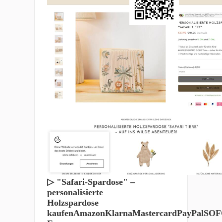
▷ "Safari-Spardose" –
personalisierte
Holzspardose
kaufenAmazonKlarnaMastercardPayPalSO